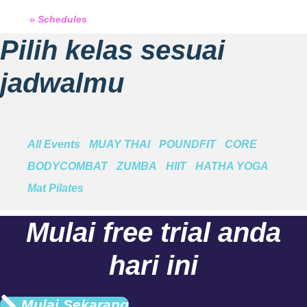
Home
»
Schedules
Pilih kelas sesuai
jadwalmu
All Events
MUAY THAI
POUNDFIT
CORE
BODYCOMBAT
ZUMBA
HIIT
HATHA YOGA
Mat Pilates
Mulai free trial anda
hari ini
Mulai Sekarang