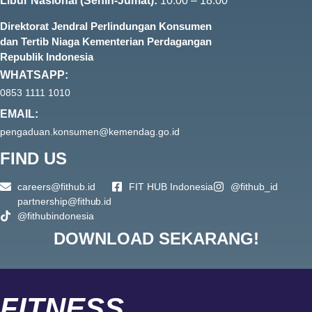
Libur Nasional (Senin-Jumat):
10:00 – 18:00
Direktorat Jendral Perlindungan Konsumen
dan Tertib Niaga Kementerian Perdagangan
Republik Indonesia
WHATSAPP:
0853 1111 1010
EMAIL:
pengaduan.konsumen@kemendag.go.id
FIND US
careers@fithub.id
FIT HUB Indonesia
@fithub_id
partnership@fithub.id
@fithubindonesia
DOWNLOAD SEKARANG!
FITNESS