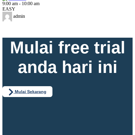
9:00 am
-
10:00 am
EASY
admin
Mulai free trial
anda hari ini
Mulai Sekarang